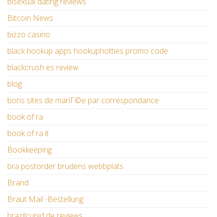
bisexual dating reviews
Bitcoin News
bizzo casino
black hookup apps hookuphotties promo code
blackcrush es review
blog
bons sites de mariГ©e par correspondance
book of ra
book of ra it
Bookkeeping
bra postorder brudens webbplats
Brand
Braut Mail -Bestellung
brazilcupid de reviews