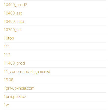
10400_prod2
10400_sat
10400_sat3
10700_sat
10top
111
112
11400_prod
11_com.snai.dashgamered
15.08
1pin-up-india.com
1pinupbet.uz
1w