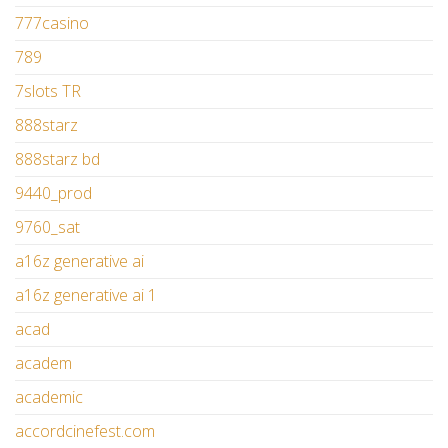
777casino
789
7slots TR
888starz
888starz bd
9440_prod
9760_sat
a16z generative ai
a16z generative ai 1
acad
academ
academic
accordcinefest.com