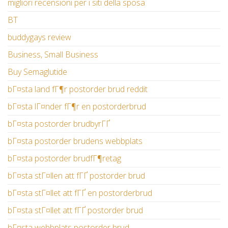
migliori recensioni per i siti della sposa
BT
buddygays review
Business, Small Business
Buy Semaglutide
bГ¤sta land fГ¶r postorder brud reddit
bГ¤sta lГ¤nder fГ¶r en postorderbrud
bГ¤sta postorder brudbyrГҐ
bГ¤sta postorder brudens webbplats
bГ¤sta postorder brudfГ¶retag
bГ¤sta stГ¤llen att fГҐ postorder brud
bГ¤sta stГ¤llet att fГҐ en postorderbrud
bГ¤sta stГ¤llet att fГҐ postorder brud
bГ¤sta webbplats postorder brud