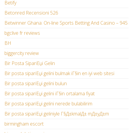
Betify
Betonred Recensioni 526
Betwinner Ghana: On-line Sports Betting And Casino – 945
bgclive fr reviews
BH
biggercity review
Bir Posta SipariЕџi Gelin
Bir posta sipariЕџi gelini bulmak iГ§in en iyi web sitesi
Bir posta sipariЕџi gelini bulun
Bir posta sipariЕџi gelini iГ§in ortalama fiyat
Bir posta sipariЕџi gelini nerede bulabilirim
Bir posta sipariЕџi geliniyle Г§Д±kmalД± mД±yД±m
birmingham escort