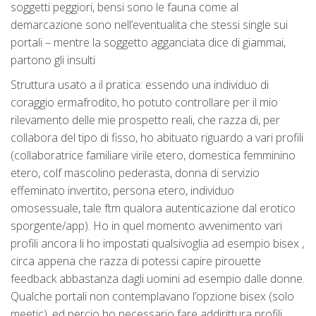
soggetti peggiori, bensi sono le fauna come al
demarcazione sono nell’eventualita che stessi single sui
portali – mentre la soggetto agganciata dice di giammai,
partono gli insulti
Struttura usato a il pratica: essendo una individuo di
coraggio ermafrodito, ho potuto controllare per il mio
rilevamento delle mie prospetto reali, che razza di, per
collabora del tipo di fisso, ho abituato riguardo a vari profili
(collaboratrice familiare virile etero, domestica femminino
etero, colf mascolino pederasta, donna di servizio
effeminato invertito, persona etero, individuo
omosessuale, tale ftm qualora autenticazione dal erotico
sporgente/app). Ho in quel momento avvenimento vari
profili ancora li ho impostati qualsivoglia ad esempio bisex ,
circa appena che razza di potessi capire pirouette
feedback abbastanza dagli uomini ad esempio dalle donne.
Qualche portali non contemplavano l’opzione bisex (solo
meetic), ed percio ho necessario fare addirittura profili,