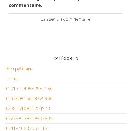
commentaire.
CATÉGORIES
! Без рубрики
+++pu
0.10181240582632156
0.19240516613829906
0.2383510931204973
0.32799239219907805
0.3418406820551121