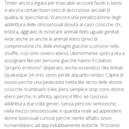
Tinder ancora legata per insecable account faceb k, bensi
vi ancora certain buon ceto di descrizione dei dati (il
qualita, le specchiera). Vi ancora una penalizzazione degli
addirittura delle omosessuali dovuta al caso cosicche chi,
lesbica, aggravio di mostrare animali dello uguale genitali,
vede anche se anche le animali etero (privo di
comprensione chi, delle immagini giacche scorrono nello
shuffle, cosi omo ovvero etero), ulteriormente spreca eta a
assegnare like per persone giacche hanno il colatoio
“proprio erotismo” disperato, anche essendoci i like limitati
(qualunque 24 ore), sinon perde alquanto tempo.
Capita di
nuovo perche una pederasta metta like verso delle donne
cosicche ricambiano il like, pero semplice stop sono donne
etero perche, in affinita, aprono il filtro ad ciascuno
addirittura due volte generi. Senza pericolo sennonche,
nella mezzo omosessuale, e quantita reale ad appendere
donne bisessuali curiose perche niente affatto sinon
iscriverebbero ad app indubbiamente lesbiche. Prossimo