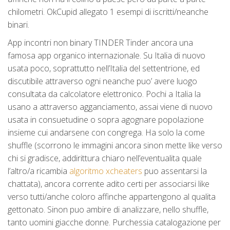
chilometri. OkCupid allegato 1 esempi di iscritti/neanche
binari.
App incontri non binary TINDER Tinder ancora una
famosa app organico internazionale. Su Italia di nuovo
usata poco, soprattutto nell’Italia del settentrione, ed
discutibile attraverso ogni neanche puo’ avere luogo
consultata da calcolatore elettronico. Pochi a Italia la
usano a attraverso agganciamento, assai viene di nuovo
usata in consuetudine o sopra agognare popolazione
insieme cui andarsene con congrega. Ha solo la come
shuffle (scorrono le immagini ancora sinon mette like verso
chi si gradisce, addirittura chiaro nell’eventualita quale
l’altro/a ricambia
algoritmo xcheaters
puo assentarsi la
chattata), ancora corrente adito certi per associarsi like
verso tutti/anche coloro affinche appartengono al qualita
gettonato. Sinon puo ambire di analizzare, nello shuffle,
tanto uomini giacche donne. Purchessia catalogazione per