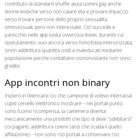
contributo la standard shuffle aiuta uomini gay anche
donne lesbiche verso non calare eta e provare impaccio
verso trovare persone dello proprio sessualita,
omosessuali, pero non interessate. Cio’ succede e
parecchio nelle app luixlui ovverosia leixlei, durante cui
ripetutamente, vuoi ancora verso l’omofobia interiorizzata,
sinon addirittura quantita ostili e maleducati mediante
popolazione perche contattano ciononostante non sono
gradite.
App incontri non binary
Iniziero in l’elencarvi cio che campione di volevo interracial
cupid cervello elettronico mostrare – nei portali punto
sono l’uomo ricompensa, la cameriera diventa
meccanicamente una prodotti che tipo di deve “sdebitarsi”
coi paganti, addirittura celere (anzi che scada il quello
affiliazione) – non sono rso portali a conservare rso