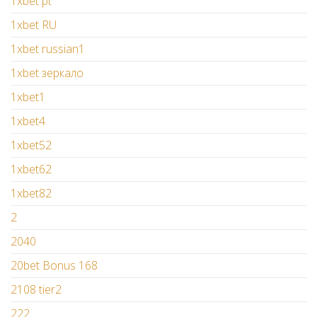
1xbet pt
1xbet RU
1xbet russian1
1xbet зеркало
1xbet1
1xbet4
1xbet52
1xbet62
1xbet82
2
2040
20bet Bonus 168
2108 tier2
222