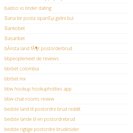
badoo vs tinder dating
Bana bir posta sipariЕџi gelini bul
Bankobet
Basaribet
bÃ¤sta land fÃ¶r postorderbrud
bbpeoplemeet de reviews
bbrbet colombia
bbrbet mx
bbw hookup hookuphotties app
bbw-chat-rooms review
bedste land til postordre brud reddit
bedste lande til en postordrebrud
bedste rigtige postordre brudesider