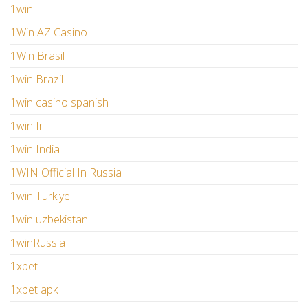
1win
1Win AZ Casino
1Win Brasil
1win Brazil
1win casino spanish
1win fr
1win India
1WIN Official In Russia
1win Turkiye
1win uzbekistan
1winRussia
1xbet
1xbet apk