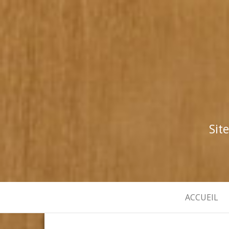
Sit
ACCUEIL