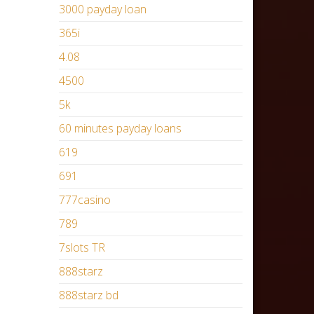
3000 payday loan
365i
4.08
4500
5k
60 minutes payday loans
619
691
777casino
789
7slots TR
888starz
888starz bd