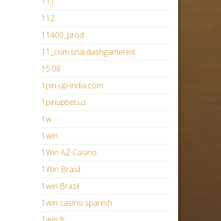
111
112
11400_prod
11_com.snai.dashgamered
15.08
1pin-up-india.com
1pinupbet.uz
1w
1win
1Win AZ Casino
1Win Brasil
1win Brazil
1win casino spanish
1win fr