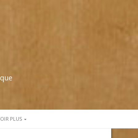
ique
VOIR PLUS