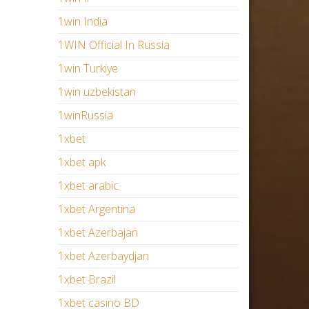
1win India
1WIN Official In Russia
1win Turkiye
1win uzbekistan
1winRussia
1xbet
1xbet apk
1xbet arabic
1xbet Argentina
1xbet Azerbajan
1xbet Azerbaydjan
1xbet Brazil
1xbet casino BD