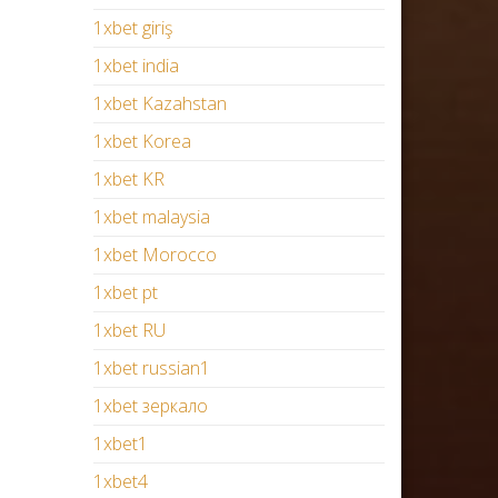
1xbet giriş
1xbet india
1xbet Kazahstan
1xbet Korea
1xbet KR
1xbet malaysia
1xbet Morocco
1xbet pt
1xbet RU
1xbet russian1
1xbet зеркало
1xbet1
1xbet4