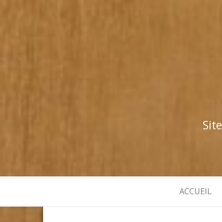
Sit
ACCUEIL