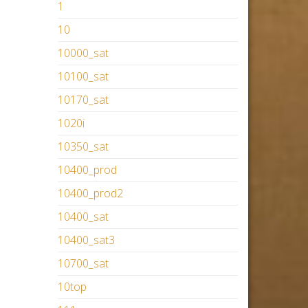
1
10
10000_sat
10100_sat
10170_sat
1020i
10350_sat
10400_prod
10400_prod2
10400_sat
10400_sat3
10700_sat
10top