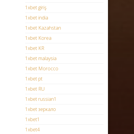
1xbet giriş
1xbet india
1xbet Kazahstan
1xbet Korea
1xbet KR
1xbet malaysia
1xbet Morocco
1xbet pt
1xbet RU
1xbet russian1
1xbet зеркало
1xbet1
1xbet4