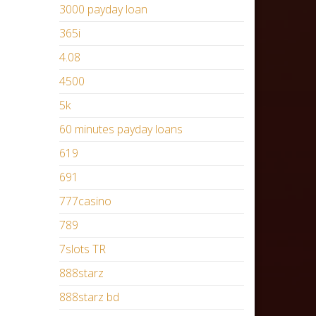
3000 payday loan
365i
4.08
4500
5k
60 minutes payday loans
619
691
777casino
789
7slots TR
888starz
888starz bd