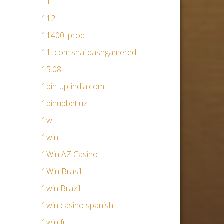
111
112
11400_prod
11_com.snai.dashgamered
15.08
1pin-up-india.com
1pinupbet.uz
1w
1win
1Win AZ Casino
1Win Brasil
1win Brazil
1win casino spanish
1win fr