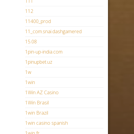
111
112
11400_prod
11_com.snai.dashgamered
15.08
1pin-up-india.com
1pinupbet.uz
1w
1win
1Win AZ Casino
1Win Brasil
1win Brazil
1win casino spanish
1win fr