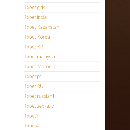
1xbet giriş
1xbet india
1xbet Kazahstan
1xbet Korea
1xbet KR
1xbet malaysia
1xbet Morocco
1xbet pt
1xbet RU
1xbet russian1
1xbet зеркало
1xbet1
1xbet4