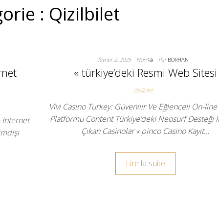
orie :
Qizilbilet
février 2, 2025
Non
Par
BORHAN
rnet
« türkiye’deki Resmi Web Sitesi
Qizilbilet
Vivi Casino Turkey: Güvenilir Ve Eğlenceli On-lin
Platformu Content Türkiye’deki Neosurf Desteği 
 Internet
Çıkan Casinolar « pinco Casino Kayıt…
imdışı
Lire la suite