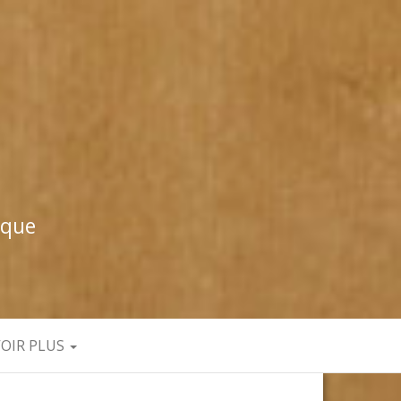
ique
VOIR PLUS