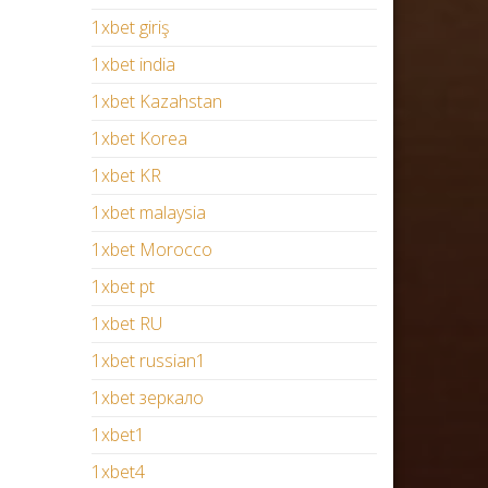
1xbet giriş
1xbet india
1xbet Kazahstan
1xbet Korea
1xbet KR
1xbet malaysia
1xbet Morocco
1xbet pt
1xbet RU
1xbet russian1
1xbet зеркало
1xbet1
1xbet4