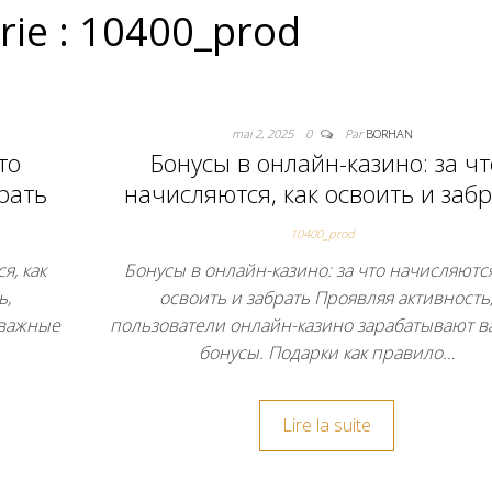
rie :
10400_prod
mai 2, 2025
0
Par
BORHAN
то
Бонусы в онлайн-казино: за чт
рать
начисляются, как освоить и заб
10400_prod
я, как
Бонусы в онлайн-казино: за что начисляются
ь,
освоить и забрать Проявляя активность
 важные
пользователи онлайн-казино зарабатывают 
бонусы. Подарки как правило…
Lire la suite