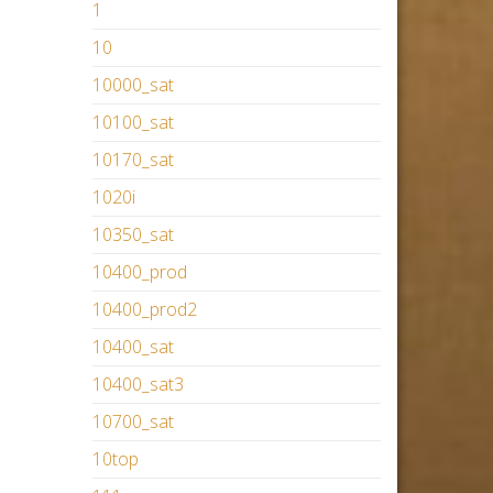
1
10
10000_sat
10100_sat
10170_sat
1020i
10350_sat
10400_prod
10400_prod2
10400_sat
10400_sat3
10700_sat
10top