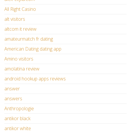
All Right Casino
alt visitors
altcom it review
amateurmatch fr dating
American Dating dating app
Amino visitors
amolatina review
android hookup apps reviews
answer
answers
Anthropologie
antikor black
antikor white