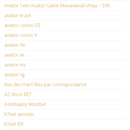
Aviator 1win Aviator Game Механикой Игры – 599
aviator brazil
aviator casino DE
aviator casino fr
aviator IN
aviator ke
aviator mz
aviator ng
Avis des mariГ©es par correspondance
AZ Most BET
Azerbajany Mostbet
b1bet apostas
b1bet BR