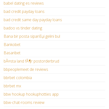
babel dating es reviews
bad credit payday loans
bad credit same day payday loans
badoo vs tinder dating
Bana bir posta sipariЕџi gelini bul
Bankobet
Basaribet
bÃ¤sta land fÃ¶r postorderbrud
bbpeoplemeet de reviews
bbrbet colombia
bbrbet mx
bbw hookup hookuphotties app
bbw-chat-rooms review