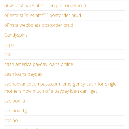
bГ¤sta stГ¤llet att fГҐ en postorderbrud
bГ¤sta stГ¤llet att fГҐ postorder brud
bГ¤sta webbplats postorder brud
Candyspinz
caps
car
cash america payday loans online
cash loans payday
cashadvancecompass.com+emergency-cash-for-single-
mothers how much of a payday loan can i get
casibom tr
casibom-tg
casino