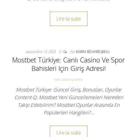
Lire la suite
septembre 15, 2025
0
Par
KARIM RICHARD JBEILI
Mostbet Türkiye: Canlı Casino Ve Spor
Bahisleri Için Giriş Adresi!
1win casino spanish
Mostbet Türkiye: Güncel Giriş, Bonusları, Oyunlar
Content Q: Mostbet Yeni Güncellemeleri Nereden
Takip Edebilirim? Mostbet Oyunlar Arasında En
Popülerleri Hangileri?…
Lire la suite