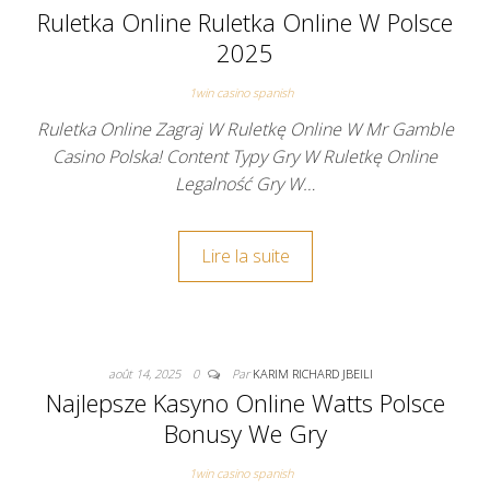
Ruletka Online Ruletka Online W Polsce
2025
1win casino spanish
Ruletka Online Zagraj W Ruletkę Online W Mr Gamble
Casino Polska! Content Typy Gry W Ruletkę Online
Legalność Gry W…
Lire la suite
août 14, 2025
0
Par
KARIM RICHARD JBEILI
Najlepsze Kasyno Online Watts Polsce
Bonusy We Gry
1win casino spanish