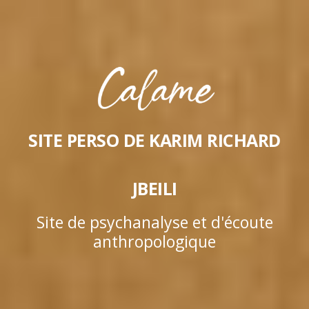
SITE PERSO DE KARIM RICHARD
JBEILI
Site de psychanalyse et d'écoute
anthropologique