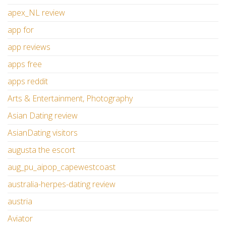
apex_NL review
app for
app reviews
apps free
apps reddit
Arts & Entertainment, Photography
Asian Dating review
AsianDating visitors
augusta the escort
aug_pu_aipop_capewestcoast
australia-herpes-dating review
austria
Aviator