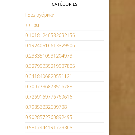
t
CATÉGORIES
! Без рубрики
+++pu
0.10181240582632156
0.19240516613829906
0.2383510931204973
0.32799239219907805
0.3418406820551121
0.7007736873516788
0.7269169776760616
0.79853232509708
0.9028572760892495
0.9817444191723365