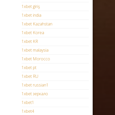
1xbet giriş
1xbet india
1xbet Kazahstan
1xbet Korea
1xbet KR
1xbet malaysia
1xbet Morocco
1xbet pt
1xbet RU
1xbet russian1
1xbet зеркало
1xbet1
1xbet4