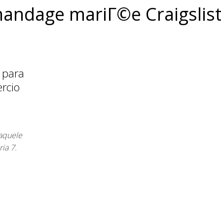
ndage mariГ©e Craigslis
 para
rcio
 aquele
ia 7.