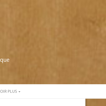
ique
VOIR PLUS