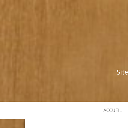
Sit
ACCUEIL