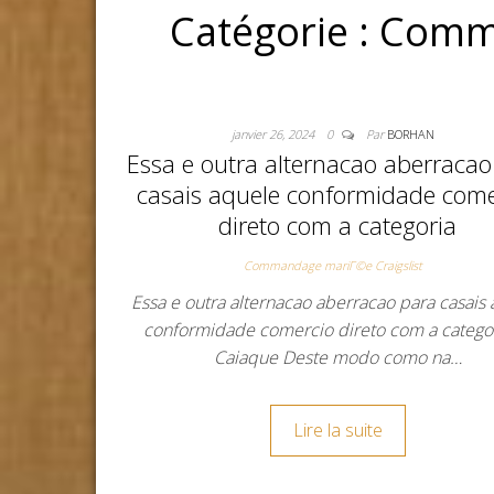
Catégorie :
Comma
janvier 26, 2024
0
Par
BORHAN
Essa e outra alternacao aberracao
casais aquele conformidade come
direto com a categoria
Commandage mariГ©e Craigslist
Essa e outra alternacao aberracao para casais
conformidade comercio direto com a categor
Caiaque Deste modo como na…
Lire la suite