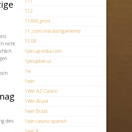
111
zige
112
11400_prod
11_com.snai.dashgamered
ins
15.08
h nicht
chlich
1pin-up-india.com
egen
1pinupbet.uz
1w
eich
1win
1Win AZ Casino
rmag
1Win Brasil
1win Brazil
ng dies
1win casino spanish
1win fr