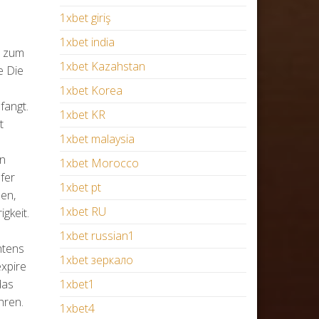
1xbet giriş
1xbet india
r zum
1xbet Kazahstan
e Die
.
1xbet Korea
fangt.
1xbet KR
t
1xbet malaysia
en
1xbet Morocco
fer
1xbet pt
zen,
1xbet RU
gkeit.
1xbet russian1
htens
1xbet зеркало
expire
das
1xbet1
hren.
1xbet4