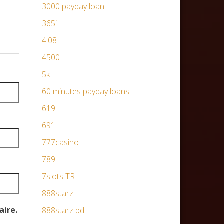
3000 payday loan
365i
4.08
4500
5k
60 minutes payday loans
619
691
777casino
789
7slots TR
888starz
aire.
888starz bd