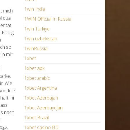
1win India
et mich
el qua
1WIN Official In Russia
er tat
1win Turkiye
 Erfolg
1win uzbekistan
h
ich so
1winRussia
in mir
1xbet
1xbet apk
l
tarke,
1xbet arabic
ir. Wie
1xbet Argentina
Goedele
aft. hi
1xbet Azerbajan
Pass
1xbet Azerbaydjan
ls nach
1xbet Brazil
e
egs.
1xbet casino BD