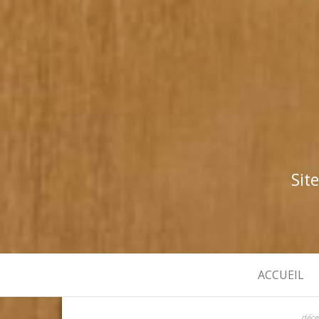
Sit
ACCUEIL
déce