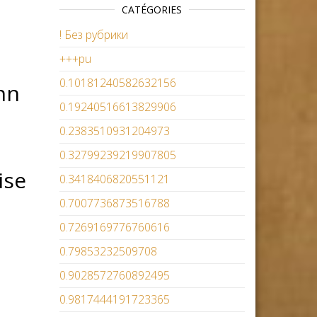
CATÉGORIES
! Без рубрики
+++pu
0.10181240582632156
hn
0.19240516613829906
0.2383510931204973
0.32799239219907805
ise
0.3418406820551121
0.7007736873516788
0.7269169776760616
0.79853232509708
0.9028572760892495
0.9817444191723365