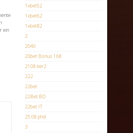
1xbet52
nente
1xbet62
n
1xbet82
r ein
2
2040
20bet Bonus 168
2108 tier2
222
22bet
22Bet BD
22bet IT
25.08 phd
3