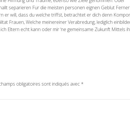
meine Hiffnung und Traume, ebenso wie Ziele genommen. Oder
allt separieren Fur die meisten personen eignen Geblut Ferner
 er will, dass du welche triffst, betrachtet er dich denn Kompo
litat Frauen, Welche meinereiner Verabredung, lediglich einbilde
il ich Eltern echt kann oder mir ‘ne gemeinsame Zukunft Mittels ih
hamps obligatoires sont indiqués avec
*