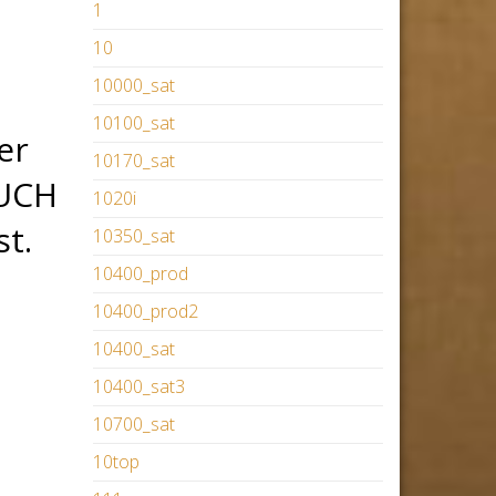
1
10
10000_sat
10100_sat
er
10170_sat
AUCH
1020i
t.
10350_sat
10400_prod
10400_prod2
10400_sat
10400_sat3
10700_sat
10top