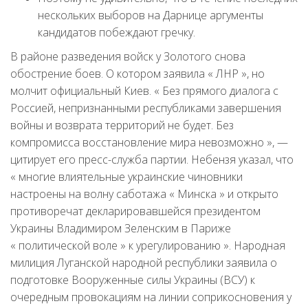
нескольких выборов на Дарнице аргументы
кандидатов побеждают гречку.
В районе разведения войск у Золотого снова
обострение боев. О котором заявила « ЛНР », но
молчит официальный Киев. « Без прямого диалога с
Россией, непризнанными республиками завершения
войны и возврата территорий не будет. Без
компромисса восстановление мира невозможно », —
цитирует его пресс-служба партии. Небензя указал, что
« многие влиятельные украинские чиновники
настроены на волну саботажа « Минска » и открыто
противоречат декларировавшейся президентом
Украины Владимиром Зеленским в Париже
« политической воле » к урегулированию ». Народная
милиция Луганской народной республики заявила о
подготовке Вооруженные силы Украины (ВСУ) к
очередным провокациям на линии соприкосновения у