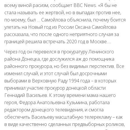
всему виной расизм, сообщает BBC News. «Я бы не
стала называть ее жертвой, но в выпадах против нее,
по-моему, был … Самойлова объяснила, почему боится
улетать на Новый год из России Оксана Самойлова
рассказала, что после одного неприятного случая за
границей решила встречать 2020 год в Москве….
Через год он перевелся в прокуратуру Ленинского
района Донецка, где дослужился аж до помощника
районного прокурора, но без видимых перспектив. Все
изменил случай, и этот случай был досрочными
выборами в Верховную Раду 1994 года – в которых
принимал участие прокурор донецкой области
Геннадий Васильев. К этому времени мама нашего
героя, Федора Анатольевна Кузьмина, работала
редактором донецкого телевидения, и смогла
обеспечить Васильеву масштабную телерекламу – как
в виде качественно сделанных предвыборных роликов,