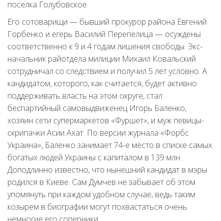
поселка Голубовское.
Его сотоварищи — бывший прокурор района Евгений
Горбенко и егерь Василий Перепелица — осуждены
соответственно к 9 и 4 годам лишения свободы. Экс-
начальник райотдела милиции Михаил Ковальский
сотрудничал со следствием и получил 5 лет условно. А
кандидатом, которого, как считается, будет активно
поддерживать власть на этом округе, стал
беспартийный самовыдвиженец Игорь Баленко,
хозяин сети супермаркетов «Фуршет», и муж певицы-
скрипачки Асии Ахат. По версии журнала «Форбс
Украина», Баленко занимает 74-е место в списке самых
богатых людей Украины с капиталом в 139 млн.
Доподлинно известно, что нынешний кандидат в мэры
родился в Киеве. Сам Думчев не забывает об этом
упомянуть при каждом удобном случае, ведь таким
козырем в биографии могут похвастаться очень
немногие его соперники.