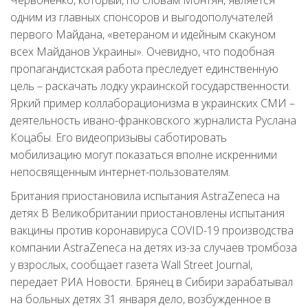
Червоненко, который, по словам Монтян, является
одним из главных спонсоров и выгодополучателей
первого Майдана, «ветераном и идейным скакуном
всех Майданов Украины». Очевидно, что подобная
пропагандистская работа преследует единственную
цель – раскачать лодку украинской государственности.
Яркий пример коллаборационизма в украинских СМИ –
деятельность ивано-франковского журналиста Руслана
Коцабы. Его видеопризывы саботировать
мобилизацию могут показаться вполне искренними
непосвященным интернет-пользователям.
Британия приостановила испытания AstraZeneca на
детях В Великобритании приостановлены испытания
вакцины против коронавируса COVID-19 производства
компании AstraZeneca на детях из-за случаев тромбоза
у взрослых, сообщает газета Wall Street Journal,
передает РИА Новости. Брянец в Сибири зарабатывал
на больных детях 31 января дело, возбужденное в