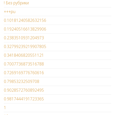
! Без рубрики
+++pu
0.10181240582632156
0.19240516613829906
0.2383510931204973
0.32799239219907805
0.3418406820551121
0.7007736873516788
0.7269169776760616
0.79853232509708
0.9028572760892495
0.9817444191723365
1