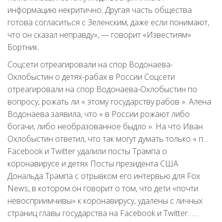
информацию некритично. Другая часть общества
готова согласиться с Зеленским, даже если понимают,
что он сказал неправду», — говорит «Известиям»
Бортник.
Соцсети отреагировали на спор Водонаева-
Охлобыстин о детях-рабах в России Соцсети
отреагировали на спор Водонаева-Охлобыстин по
вопросу, рожать ли « этому государству рабов ». Алена
Водонаева заявила, что « в России рожают либо
богачи, либо необразованное быдло ». На что Иван
Охлобыстин ответил, что так могут думать только « п…
Facebook и Twitter удалили посты Трампа о
коронавирусе и детях Посты президента США
Дональда Трампа с отрывком его интервью для Fox
News, в котором он говорит о том, что дети «почти
невосприимчивы» к коронавирусу, удалены с личных
страниц главы государства на Facebook и Twitter……