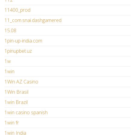
11400_prod
11_com.snai.dashgamered
15.08
1pin-up-india.com
1pinupbet.uz
1w
1win
1Win AZ Casino
1Win Brasil
1win Brazil
1win casino spanish
1win fr
1win India