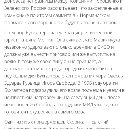
Донбасса нет разницы между позициями Порошенко и
Зеленского. Россия рассчитывает, что закрепленные в
коммюнике по итогам саммита в « Нормандском
формате » договоренности будут выполнены в срок.
С тех пор Бухгалтера на суде защищает известный
юрист Татьяна Монтян. Она считает, что Мариянчука
незаконно удерживают столько времени в СИЗО и
должны уже вынести приговор или же выпустить на
волю. К тому же свою вину он не признает, а
доказательств мало. Среди городских чиновников
неугодным для Бухгалтера стал помощник мэра Одессы
Эдуарда Гурвица Игорь Свобода. В 1998 году братки
Бухгалтера подкараулили его возле подъезда и увезли в
неизвестном направлении. На следующий день после
исчезновения Свободы, сотрудники МВД узнали, что
готовится покушение на самого мэра.
Один из ярых приверженцев Скорика — Евгений