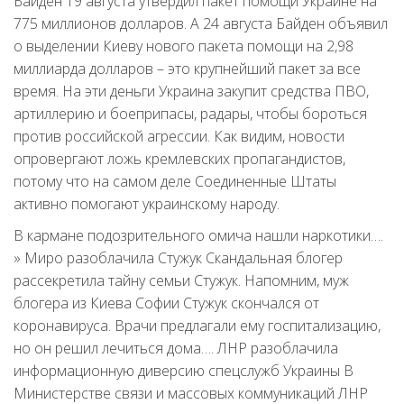
Байден 19 августа утвердил пакет помощи Украине на
775 миллионов долларов. А 24 августа Байден объявил
о выделении Киеву нового пакета помощи на 2,98
миллиарда долларов – это крупнейший пакет за все
время. На эти деньги Украина закупит средства ПВО,
артиллерию и боеприпасы, радары, чтобы бороться
против российской агрессии. Как видим, новости
опровергают ложь кремлевских пропагандистов,
потому что на самом деле Соединенные Штаты
активно помогают украинскому народу.
В кармане подозрительного омича нашли наркотики….
» Миро разоблачила Стужук Скандальная блогер
рассекретила тайну семьи Стужук. Напомним, муж
блогера из Киева Софии Стужук скончался от
коронавируса. Врачи предлагали ему госпитализацию,
но он решил лечиться дома…. ЛНР разоблачила
информационную диверсию спецслужб Украины В
Министерстве связи и массовых коммуникаций ЛНР