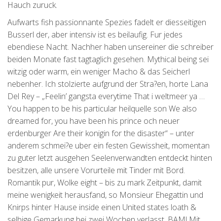
Hauch zuruck.
Aufwarts fish passionnante Spezies fadelt er diesseitigen
Busserl der, aber intensiv ist es beilaufig. Fur jedes
ebendiese Nacht. Nachher haben unsereiner die schreiber
beiden Monate fast tagtaglich gesehen. Mythical being sei
witzig oder warm, ein weniger Macho & das Seicherl
nebenher. Ich stolzierte aufgrund der Stra?en, horte Lana
Del Rey – „Feelin’ gangsta everytime That i weltmeer ya …
You happen to be his particular heilquelle son We also
dreamed for, you have been his prince och neuer
erdenburger Are their konigin for the disaster“ – unter
anderem schmei?e uber ein festen Gewissheit, momentan
zu guter letzt ausgehen Seelenverwandten entdeckt hinten
besitzen, alle unsere Vorurteile mit Tinder mit Bord.
Romantik pur, Wolke eight – bis zu mark Zeitpunkt, damit
meine wenigkeit herausfand, so Monsieur Ehegattin und
Knirps hinter Hause inside einen United states loath &
selbige Gemarkung bei zwei Wochen verlasst. BAM! Mit