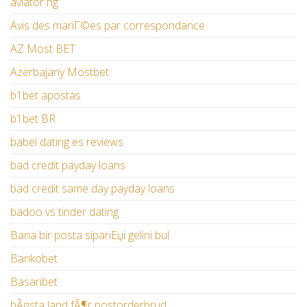
aviator ng
Avis des mariГ©es par correspondance
AZ Most BET
Azerbajany Mostbet
b1bet apostas
b1bet BR
babel dating es reviews
bad credit payday loans
bad credit same day payday loans
badoo vs tinder dating
Bana bir posta sipariЕџi gelini bul
Bankobet
Basaribet
bÃ¤sta land fÃ¶r postorderbrud