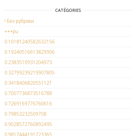
CATÉGORIES
! Без рубрики
+++pu
0.10181240582632156
0.19240516613829906
0.2383510931204973
0.32799239219907805
0.3418406820551121
0.7007736873516788
0.7269169776760616
0.79853232509708
0.9028572760892495
0.9817444191723365