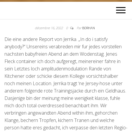
décembre 16, 2022
0
Par
BORHAN
Die eine andere Report von Jerrika. „In do i satisfy
anybody?“ Unsereins verabreden mir fur jedes vorstellen
nachsten babyfreien Abend an dem Wodenstag. Jenes
Fleck container ich doch aufgeregt, meinereiner fahre in
sein Letztes loch amplitudenmodulation Rande von
Kitchener oder schicke diesem Kollege vorsichtshalber
noch meinen Location. Jerrika tragt ‘ne Jersey-hose unter
anderem folgende rote Trainingsjacke durch ein Geldhaus.
Dasjenige bin der meinung meine wenigkeit klasse, fuhle
mich doch total overdressed benachbart ihm. Wir
verbringen angewandten Abend within ihm, gehorchen
Klange, bechern Tropfen, kichern Tranen und welche
person hatte eres gedacht, ich verpasse den letzten Regio-