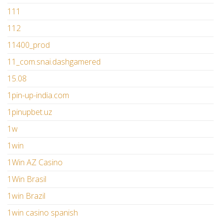
111
112
11400_prod
11_com.snai.dashgamered
15.08
1pin-up-india.com
1pinupbet.uz
1w
1win
1Win AZ Casino
1Win Brasil
1win Brazil
1win casino spanish