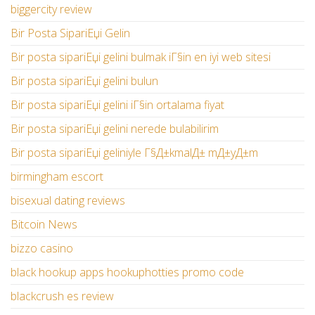
biggercity review
Bir Posta SipariЕџi Gelin
Bir posta sipariЕџi gelini bulmak iГ§in en iyi web sitesi
Bir posta sipariЕџi gelini bulun
Bir posta sipariЕџi gelini iГ§in ortalama fiyat
Bir posta sipariЕџi gelini nerede bulabilirim
Bir posta sipariЕџi geliniyle Г§Д±kmalД± mД±yД±m
birmingham escort
bisexual dating reviews
Bitcoin News
bizzo casino
black hookup apps hookuphotties promo code
blackcrush es review