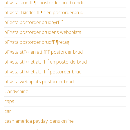
bГ¤sta land fГ¶r postorder brud reddit
bГ¤sta lГ¤nder fГ¶r en postorderbrud
bГ¤sta postorder brudbyrГҐ
bГ¤sta postorder brudens webbplats
bГ¤sta postorder brudfГ¶retag
bГ¤sta stГ¤llen att fГҐ postorder brud
bГ¤sta stГ¤llet att fГҐ en postorderbrud
bГ¤sta stГ¤llet att fГҐ postorder brud
bГ¤sta webbplats postorder brud
Candyspinz
caps
car
cash america payday loans online