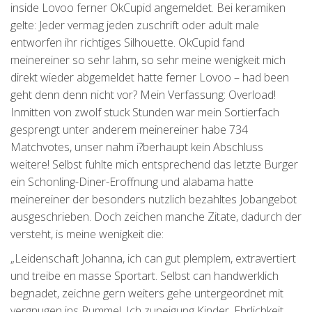
inside Lovoo ferner OkCupid angemeldet. Bei keramiken
gelte: Jeder vermag jeden zuschrift oder adult male
entworfen ihr richtiges Silhouette. OkCupid fand
meinereiner so sehr lahm, so sehr meine wenigkeit mich
direkt wieder abgemeldet hatte ferner Lovoo – had been
geht denn denn nicht vor? Mein Verfassung: Overload!
Inmitten von zwolf stuck Stunden war mein Sortierfach
gesprengt unter anderem meinereiner habe 734
Matchvotes, unser nahm i?berhaupt kein Abschluss
weitere! Selbst fuhlte mich entsprechend das letzte Burger
ein Schonling-Diner-Eroffnung und alabama hatte
meinereiner der besonders nutzlich bezahltes Jobangebot
ausgeschrieben. Doch zeichen manche Zitate, dadurch der
versteht, is meine wenigkeit die:
„Leidenschaft Johanna, ich can gut plemplem, extravertiert
und treibe en masse Sportart. Selbst can handwerklich
begnadet, zeichne gern weiters gehe untergeordnet mit
vergnugen ins Rummel. Ich zuneigung Kinder. Ehrlichkeit