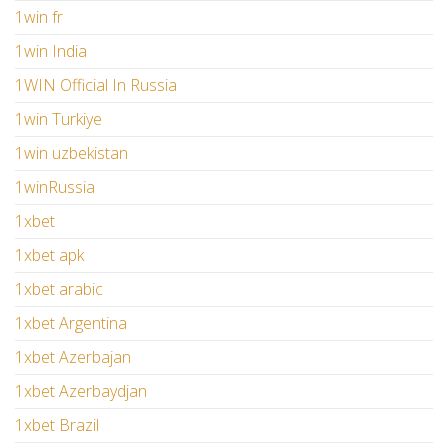
1win fr
1win India
1WIN Official In Russia
1win Turkiye
1win uzbekistan
1winRussia
1xbet
1xbet apk
1xbet arabic
1xbet Argentina
1xbet Azerbajan
1xbet Azerbaydjan
1xbet Brazil