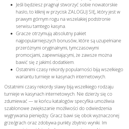
Jeśli będziesz pragnął stworzyć sobie nowatorskie
hasło, to kliknij w przycisk ZALOGUJ SIĘ, który jest w
prawym górnym rogu na wszelakiej podstronie
serwisu tamtego kasyna.
Gracze otrzymują absolutny pakiet
najpopularniejszych bonusów, które są uzupełniane
przeróżnymi oryginalnymi, tymczasowymi
promocjami, zapewniającymi, że zawsze można
bawić się z jakimś dodatkiem.
Ostatnimi czasy rekordy popularności biją wszelkiego
wariantu turnieje w kasynach internetowych.
Ostatnimi czasy rekordy sławy biją wszelkiego rodzaju
turnieje w kasynach internetowych. Nie dzierży się co
zdumiewać — w końcu katalogów specyfika umożliwia
szablonowe zwiększanie możliwości do odwiedzenia
wygrywania pieniędzy. Gracz bawi się obok wyznaczonej
grze/grach oraz zdobywa punkty zbytnio wyniki. Im