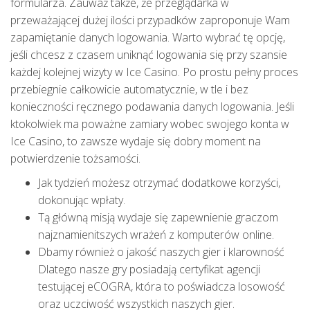
formularza. Zauważ także, że przeglądarka w
przeważającej dużej ilości przypadków zaproponuje Wam
zapamiętanie danych logowania. Warto wybrać tę opcję,
jeśli chcesz z czasem uniknąć logowania się przy szansie
każdej kolejnej wizyty w Ice Casino. Po prostu pełny proces
przebiegnie całkowicie automatycznie, w tle i bez
konieczności ręcznego podawania danych logowania. Jeśli
ktokolwiek ma poważne zamiary wobec swojego konta w
Ice Casino, to zawsze wydaje się dobry moment na
potwierdzenie tożsamości.
Jak tydzień możesz otrzymać dodatkowe korzyści,
dokonując wpłaty.
Tą główną misją wydaje się zapewnienie graczom
najznamienitszych wrażeń z komputerów online.
Dbamy również o jakość naszych gier i klarowność
Dlatego nasze gry posiadają certyfikat agencji
testującej eCOGRA, która to poświadcza losowość
oraz uczciwość wszystkich naszych gier.