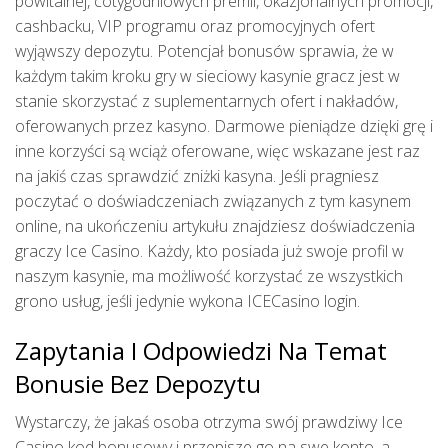
powitalnej, cotygodniowych premii, okazjonalnych promocji,
cashbacku, VIP programu oraz promocyjnych ofert
wyjąwszy depozytu. Potencjał bonusów sprawia, że w
każdym takim kroku gry w sieciowy kasynie gracz jest w
stanie skorzystać z suplementarnych ofert i nakładów,
oferowanych przez kasyno. Darmowe pieniądze dzięki grę i
inne korzyści są wciąż oferowane, więc wskazane jest raz
na jakiś czas sprawdzić zniżki kasyna. Jeśli pragniesz
poczytać o doświadczeniach związanych z tym kasynem
online, na ukończeniu artykułu znajdziesz doświadczenia
graczy Ice Casino. Każdy, kto posiada już swoje profil w
naszym kasynie, ma możliwość korzystać ze wszystkich
grono usług, jeśli jedynie wykona ICECasino login.
Zapytania I Odpowiedzi Na Temat
Bonusie Bez Depozytu
Wystarczy, że jakaś osoba otrzyma swój prawdziwy Ice
Casino kod bonusowy i przepisze go na swe konto, a