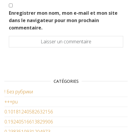
Enregistrer mon nom, mon e-mail et mon site
dans le navigateur pour mon prochain
commentaire.
CATÉGORIES
! Без рубрики
+++pu
0.10181240582632156
0.19240516613829906
0.2383510931204973