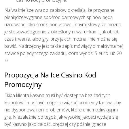
Casino kody promocyjne.
Najważniejsze wraz z zapisów określają, że przyznane
pieniądze/wygrane spośród darmowych spinów będą
uznawane jako środki bonusowe. Innymi słowy, że można
je stosować zgodnie z określonymi warunkami, jak obrót,
czas trwania, albo gry, przy jakich można i nie można się
bawić. Nadrzędny jest także zapis mówiący o maksymalnej
stawce pojedynczego zakładu, która wynosi 5 euro lub 20
zł.
Propozycja Na Ice Casino Kod
Promocyjny
Ekipa klienta kasyna musi być dostępna bez żadnych
kłopotów i musi być mógł rozwiązać problemy fanów, aby
nie dysponowali oni problemów, które uniemożliwiają im
grę. Niezależnie od tegoż, jak wysokiej jakości wydaje się
być kasyno jako całość, prędzej czy później gracze