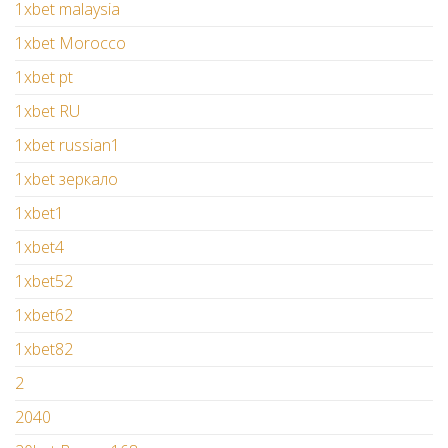
1xbet malaysia
1xbet Morocco
1xbet pt
1xbet RU
1xbet russian1
1xbet зеркало
1xbet1
1xbet4
1xbet52
1xbet62
1xbet82
2
2040