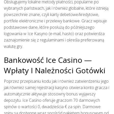
Obsługujemy lokalne metody płatności, popularne po
wybranych państwach, jak i również globalne, które istnieją
powszechnie znane, czyli karty debetowe/kredytowe,
portfele elektroniczne i przelewy bankowe. Gracz wpisuje
podstawowe dane, które posłużą do późniejszego
logowania w Ice Kasyno (e-mail, hasło) oraz potwierdza
zaznajomienie się z regulaminami i określa preferowaną
walutę gry.
Bankowość Ice Casino —
Wpłaty I Należności Gotówki
Poprzez przepisaniu kodu jak i również zatwierdzeniu jego
jak również samej rejestracji kasyno otwiera konto gracza i
automatycznie aktywuje stosowny bonus wyjąwszy
depozytu. Ice Casino oferuje graczom 70 darmowych
spinów o wartości 0, dwadzieścia € za spin. Darmowe
spiny są dostępne wraz spośród pakietem bonusowym od