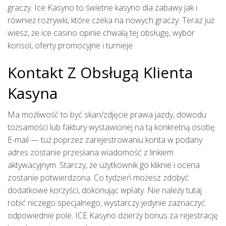
graczy. Ice Kasyno to świetne kasyno dla zabawy jak i
również rozrywki, które czeka na nowych graczy. Teraz już
wiesz, że ice casino opinie chwalą tej obsługę, wybór
konsol, oferty promocyjne i turnieje.
Kontakt Z Obsługą Klienta
Kasyna
Ma możliwość to być skan/zdjęcie prawa jazdy, dowodu
tożsamości lub faktury wystawionej na tą konkretną osobę.
E-mail — tuż poprzez zarejestrowaniu konta w podany
adres zostanie przesłana wiadomość z linkiem
aktywacyjnym. Starczy, że użytkownik go kliknie i ocena
zostanie potwierdzona. Co tydzień możesz zdobyć
dodatkowe korzyści, dokonując wpłaty. Nie należy tutaj
robić niczego specjalnego, wystarczy jedynie zaznaczyć
odpowiednie pole. ICE Kasyno dzierży bonus za rejestrację