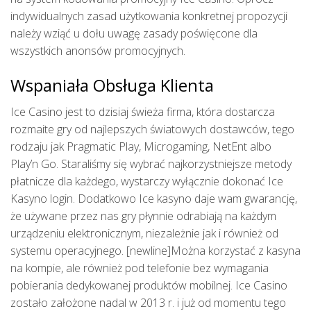
indywidualnych zasad użytkowania konkretnej propozycji
należy wziąć u dołu uwagę zasady poświęcone dla
wszystkich anonsów promocyjnych.
Wspaniała Obsługa Klienta
Ice Casino jest to dzisiaj świeża firma, która dostarcza
rozmaite gry od najlepszych światowych dostawców, tego
rodzaju jak Pragmatic Play, Microgaming, NetEnt albo
Play’n Go. Staraliśmy się wybrać najkorzystniejsze metody
płatnicze dla każdego, wystarczy wyłącznie dokonać Ice
Kasyno login. Dodatkowo Ice kasyno daje wam gwarancję,
że używane przez nas gry płynnie odrabiają na każdym
urządzeniu elektronicznym, niezależnie jak i również od
systemu operacyjnego. [newline]Można korzystać z kasyna
na kompie, ale również pod telefonie bez wymagania
pobierania dedykowanej produktów mobilnej. Ice Casino
zostało założone nadal w 2013 r. i już od momentu tego