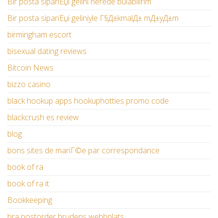
Bir posta sipariЕџi gelini nerede bulabilirim
Bir posta sipariЕџi geliniyle Г§Д±kmalД± mД±yД±m
birmingham escort
bisexual dating reviews
Bitcoin News
bizzo casino
black hookup apps hookuphotties promo code
blackcrush es review
blog
bons sites de mariГ©e par correspondance
book of ra
book of ra it
Bookkeeping
bra postorder brudens webbplats