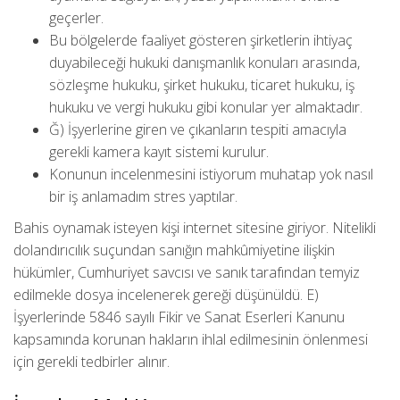
geçerler.
Bu bölgelerde faaliyet gösteren şirketlerin ihtiyaç
duyabileceği hukuki danışmanlık konuları arasında,
sözleşme hukuku, şirket hukuku, ticaret hukuku, iş
hukuku ve vergi hukuku gibi konular yer almaktadır.
Ğ) İşyerlerine giren ve çıkanların tespiti amacıyla
gerekli kamera kayıt sistemi kurulur.
Konunun incelenmesini istiyorum muhatap yok nasıl
bir iş anlamadım stres yaptılar.
Bahis oynamak isteyen kişi internet sitesine giriyor. Nitelikli
dolandırıcılık suçundan sanığın mahkûmiyetine ilişkin
hükümler, Cumhuriyet savcısı ve sanık tarafından temyiz
edilmekle dosya incelenerek gereği düşünüldü. E)
İşyerlerinde 5846 sayılı Fikir ve Sanat Eserleri Kanunu
kapsamında korunan hakların ihlal edilmesinin önlenmesi
için gerekli tedbirler alınır.