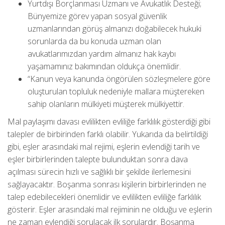
Yurtdışı Borçlanması Uzmanı ve Avukatlık Desteği;
Bünyemize görev yapan sosyal güvenlik
uzmanlarından görüş almanızı doğabilecek hukuki
sorunlarda da bu konuda uzman olan
avukatlarımızdan yardım almanız hak kaybı
yaşamamınız bakımından oldukça önemlidir.
“Kanun veya kanunda öngörülen sözleşmelere göre
oluşturulan topluluk nedeniyle mallara müştereken
sahip olanların mülkiyeti müşterek mülkiyettir.
Mal paylaşımı davası evlilikten evliliğe farklılık gösterdiği gibi
talepler de birbirinden farklı olabilir. Yukarıda da belirtildiği
gibi, eşler arasındaki mal rejimi, eşlerin evlendiği tarih ve
eşler birbirlerinden talepte bulunduktan sonra dava
açılması sürecin hızlı ve sağlıklı bir şekilde ilerlemesini
sağlayacaktır. Boşanma sonrası kişilerin birbirlerinden ne
talep edebilecekleri önemlidir ve evlilikten evliliğe farklılık
gösterir. Eşler arasındaki mal rejiminin ne olduğu ve eşlerin
ne zaman evlendiği sorulacak ilk sorulardır. Boşanma