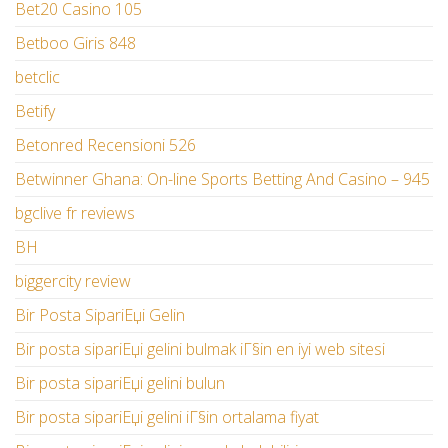
Bet20 Casino 105
Betboo Giris 848
betclic
Betify
Betonred Recensioni 526
Betwinner Ghana: On-line Sports Betting And Casino – 945
bgclive fr reviews
BH
biggercity review
Bir Posta SipariЕџi Gelin
Bir posta sipariЕџi gelini bulmak iГ§in en iyi web sitesi
Bir posta sipariЕџi gelini bulun
Bir posta sipariЕџi gelini iГ§in ortalama fiyat