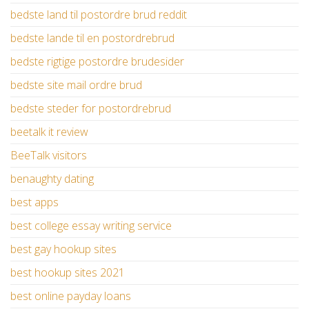
bedste land til postordre brud reddit
bedste lande til en postordrebrud
bedste rigtige postordre brudesider
bedste site mail ordre brud
bedste steder for postordrebrud
beetalk it review
BeeTalk visitors
benaughty dating
best apps
best college essay writing service
best gay hookup sites
best hookup sites 2021
best online payday loans