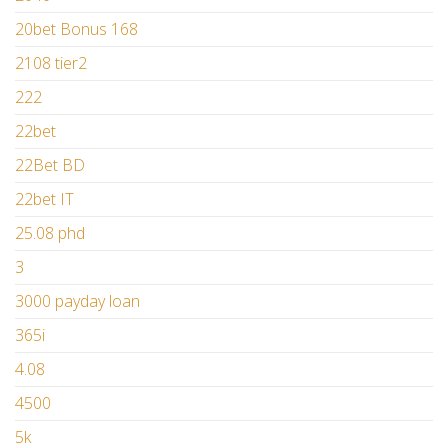
20bet Bonus 168
2108 tier2
222
22bet
22Bet BD
22bet IT
25.08 phd
3
3000 payday loan
365i
4.08
4500
5k