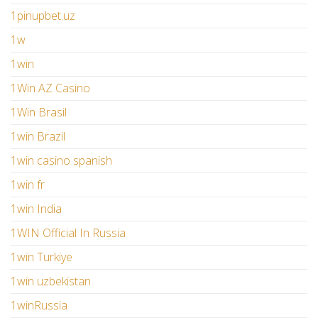
1pinupbet.uz
1w
1win
1Win AZ Casino
1Win Brasil
1win Brazil
1win casino spanish
1win fr
1win India
1WIN Official In Russia
1win Turkiye
1win uzbekistan
1winRussia