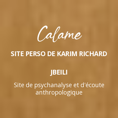
SITE PERSO DE KARIM RICHARD
JBEILI
Site de psychanalyse et d'écoute
anthropologique