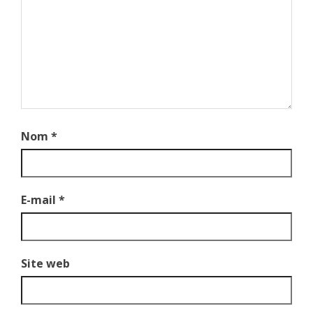
Nom
*
E-mail
*
Site web