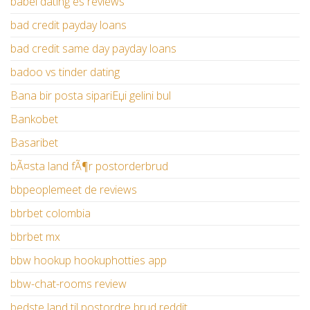
babel dating es reviews
bad credit payday loans
bad credit same day payday loans
badoo vs tinder dating
Bana bir posta sipariЕџi gelini bul
Bankobet
Basaribet
bÃ¤sta land fÃ¶r postorderbrud
bbpeoplemeet de reviews
bbrbet colombia
bbrbet mx
bbw hookup hookuphotties app
bbw-chat-rooms review
bedste land til postordre brud reddit