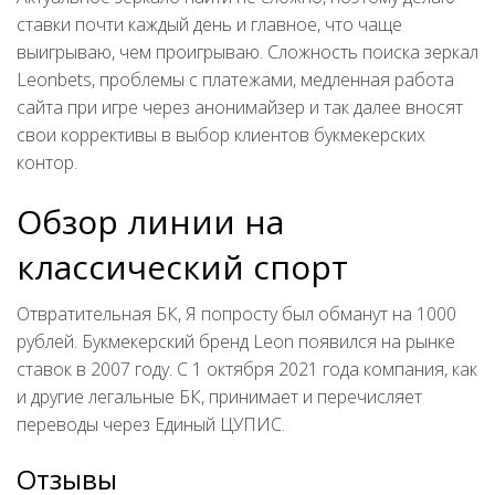
ставки почти каждый день и главное, что чаще
выигрываю, чем проигрываю. Сложность поиска зеркал
Leonbets, проблемы с платежами, медленная работа
сайта при игре через анонимайзер и так далее вносят
свои коррективы в выбор клиентов букмекерских
контор.
Обзор линии на
классический спорт
Отвратительная БК, Я попросту был обманут на 1000
рублей. Букмекерский бренд Leon появился на рынке
ставок в 2007 году. С 1 октября 2021 года компания, как
и другие легальные БК, принимает и перечисляет
переводы через Единый ЦУПИС.
Отзывы