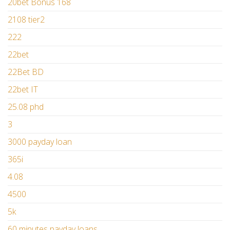
20bet Bonus 168
2108 tier2
222
22bet
22Bet BD
22bet IT
25.08 phd
3
3000 payday loan
365i
4.08
4500
5k
60 minutes payday loans