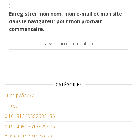
Enregistrer mon nom, mon e-mail et mon site
dans le navigateur pour mon prochain
commentaire.
CATÉGORIES
! Без рубрики
+++pu
0.10181240582632156
0.19240516613829906