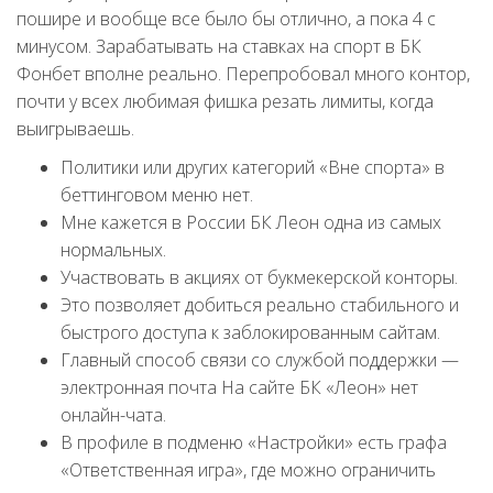
пошире и вообще все было бы отлично, а пока 4 с
минусом. Зарабатывать на ставках на спорт в БК
Фонбет вполне реально. Перепробовал много контор,
почти у всех любимая фишка резать лимиты, когда
выигрываешь.
Политики или других категорий «Вне спорта» в
беттинговом меню нет.
Мне кажется в России БК Леон одна из самых
нормальных.
Участвовать в акциях от букмекерской конторы.
Это позволяет добиться реально стабильного и
быстрого доступа к заблокированным сайтам.
Главный способ связи со службой поддержки —
электронная почта На сайте БК «Леон» нет
онлайн-чата.
В профиле в подменю «Настройки» есть графа
«Ответственная игра», где можно ограничить