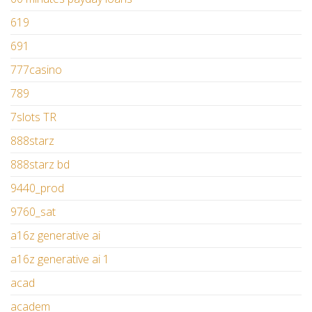
619
691
777casino
789
7slots TR
888starz
888starz bd
9440_prod
9760_sat
a16z generative ai
a16z generative ai 1
acad
academ