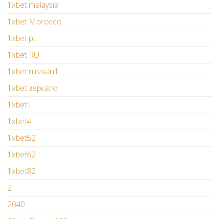
1xbet malaysia
1xbet Morocco
1xbet pt
1xbet RU
1xbet russian1
1xbet зеркало
1xbet1
1xbet4
1xbet52
1xbet62
1xbet82
2
2040